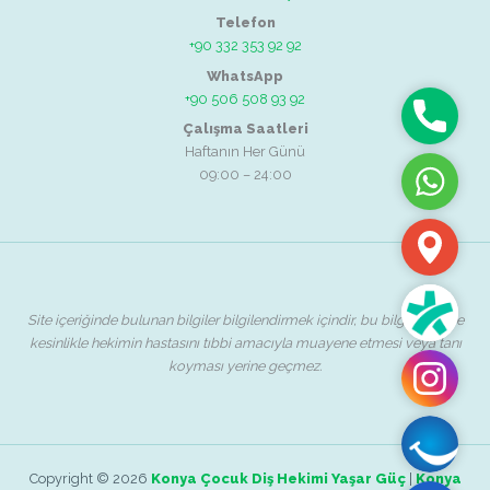
Telefon
+90 332 353 92 92
WhatsApp
+90 506 508 93 92
Telefon
Çalışma Saatleri
Haftanın Her Günü
09:00 – 24:00
WhatsAp
Adres
Randevu
Site içeriğinde bulunan bilgiler bilgilendirmek içindir, bu bilgilendirme
kesinlikle hekimin hastasını tıbbi amacıyla muayene etmesi veya tanı
koyması yerine geçmez.
Instagra
Safir
Ağız
Copyright © 2026
Konya Çocuk Diş Hekimi Yaşar Güç
|
Konya
ve