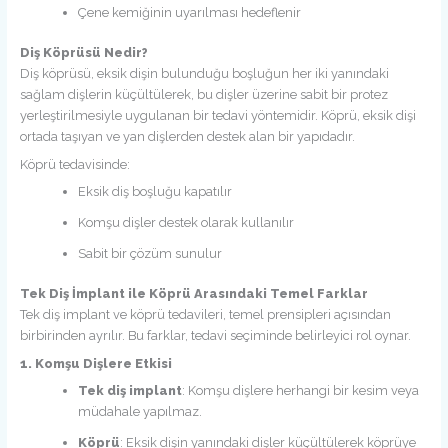
Çene kemiğinin uyarılması hedeflenir
Diş Köprüsü Nedir?
Diş köprüsü, eksik dişin bulunduğu boşluğun her iki yanındaki
sağlam dişlerin küçültülerek, bu dişler üzerine sabit bir protez
yerleştirilmesiyle uygulanan bir tedavi yöntemidir. Köprü, eksik dişi
ortada taşıyan ve yan dişlerden destek alan bir yapıdadır.
Köprü tedavisinde:
Eksik diş boşluğu kapatılır
Komşu dişler destek olarak kullanılır
Sabit bir çözüm sunulur
Tek Diş İmplant ile Köprü Arasındaki Temel Farklar
Tek diş implant ve köprü tedavileri, temel prensipleri açısından
birbirinden ayrılır. Bu farklar, tedavi seçiminde belirleyici rol oynar.
1. Komşu Dişlere Etkisi
Tek diş implant
: Komşu dişlere herhangi bir kesim veya
müdahale yapılmaz.
Köprü
: Eksik dişin yanındaki dişler küçültülerek köprüye