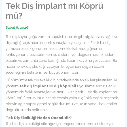
Tek Diş İmplant mı Köprü
mü?
Şubat 6, 2026
Tek diş kaybı, çoğu zaman küçük bir sorun gibi algılansa da ağız ve
diş sağlığı açısından önemli sonuçlara yol açabilir. Eksik bir diş,
yalnızca estetik görünümü etkilemekle kalmaz; çiğneme
fonksiyonunu bozabilir, komşu dişlerin yer değiştirmesine neden
olabilir ve zamanla çene kemiğinde hacim kaybına yol açabilir. Bu
nedenle tek diş eksikliği yaşayan bireyler için uygun tedavi
seçeneğinin belirlenmesi büyük önem taşır.
Günümüzde tek diş eksikliğinin tedavisinde en sık karşılaştırılan iki
yöntem
tek diş implant
ve
diş köprüsü
uygulamalarıdır. Her iki
yöntem de farklı avantajlar ve sınırlılıklar içerir. “Tek diş implant mı
köprü mü?” sorusunun net bir cevabı yoktur; çünkü doğru seçenek,
bireyin ağız yapısı, genel sağlık durumu ve uzun vadeli beklentileri
doğrultusunda belirlenir.
Tek Diş Eksikliği Neden Önemlidir?
Tek bir dişin eksikliği bile ağız içi dengede zincirleme etkilere yol