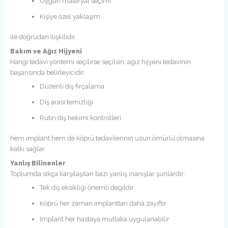
Uygun materyal seçimi
Kişiye özel yaklaşım
ile doğrudan ilişkilidir.
Bakım ve Ağız Hijyeni
Hangi tedavi yöntemi seçilirse seçilsin, ağız hijyeni tedavinin
başarısında belirleyicidir.
Düzenli diş fırçalama
Diş arası temizliği
Rutin diş hekimi kontrolleri
hem implant hem de köprü tedavilerinin uzun ömürlü olmasına
katkı sağlar.
Yanlış Bilinenler
Toplumda sıkça karşılaşılan bazı yanlış inanışlar şunlardır:
Tek diş eksikliği önemli değildir
Köprü her zaman implanttan daha zayıftır
İmplant her hastaya mutlaka uygulanabilir