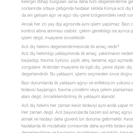
belirgin iltihap bulguları varsa daha hızlı değerlendirme ger
sonlarında ortaya çıktığında hastalar sıklıkla Konya acil diş
da ani gelişen ağrı ve ağız-diş-çene bölgesindeki ivedi sorun
Ancak her 20 yaş dişi ağrısında aynı işlem yapılmaz. Bazı 
kontrol altına alınması olabilir; çekim gerekliliği ise ayrıca
işlem değil, muayene önceliklidir.
Acil diş hekimi değerlendirmesinde ilk amaç nedir?
Acil diş hekimliği yaklaşımında ilk amaç, yakınmanın nedeni
başladığı, travma öyküsü, şişlik, ateş, kanama, ağız açmada 
sorgulanır. Ardından muayene ile ilgili diş, çevre dişler, d
değerlendirilir. Bu yaklaşım, işlemi seçmeden önce doğru 
Bazı durumlarda ilk yaklaşım ağrıyı ve enfeksiyon yükünü a
tedavisi başlangıcı, travma yönetimi veya çekim planlaması
alanı değil, önceliklendirilmiş ilk yaklaşım alanıdır.
Acil diş hekimi her zaman kesin tedaviyi aynı anda yapar m
Her zaman değil. Acil başvurularda bazen asıl amaç ağrıyı, 
almak ve hastayı daha güvenli bir duruma getirmektir. Kesin
hastalarda ilk müdahale sonrasında daha ayrıntılı tedavi planı
değerlendirme ve başlangıç müdahalesi yapılabilir, kapsaml