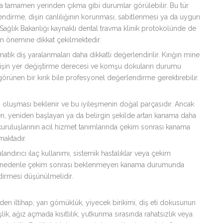
ya tamamen yerinden çıkma gibi durumlar görülebilir. Bu tür
irme, dişin canlılığının korunması, sabitlenmesi ya da uygun
. Sağlık Bakanlığı kaynaklı dental travma klinik protokolünde de
n önemine dikkat çekilmektedir.
k diş yaralanmaları daha dikkatli değerlendirilir. Kırığın mine
i, dişin yer değiştirme derecesi ve komşu dokuların durumu
rünen bir kırık bile profesyonel değerlendirme gerektirebilir.
ı oluşması beklenir ve bu iyileşmenin doğal parçasıdır. Ancak
, yeniden başlayan ya da belirgin şekilde artan kanama daha
kuruluşlarının acil hizmet tanımlarında çekim sonrası kanama
maktadır.
ndırıcı ilaç kullanımı, sistemik hastalıklar veya çekim
. Bu nedenle çekim sonrası beklenmeyen kanama durumunda
dirmesi düşünülmelidir.
den iltihap, yarı gömüklük, yiyecek birikimi, diş eti dokusunun
şişlik, ağız açmada kısıtlılık, yutkunma sırasında rahatsızlık veya