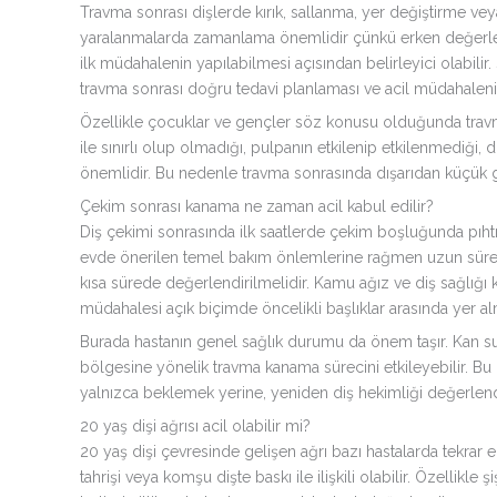
Travma sonrası dişlerde kırık, sallanma, yer değiştirme ve
yaralanmalarda zamanlama önemlidir çünkü erken değerlend
ilk müdahalenin yapılabilmesi açısından belirleyici olabilir
travma sonrası doğru tedavi planlaması ve acil müdahaleni
Özellikle çocuklar ve gençler söz konusu olduğunda travmati
ile sınırlı olup olmadığı, pulpanın etkilenip etkilenmediğ
önemlidir. Bu nedenle travma sonrasında dışarıdan küçük gö
Çekim sonrası kanama ne zaman acil kabul edilir?
Diş çekimi sonrasında ilk saatlerde çekim boşluğunda pıht
evde önerilen temel bakım önlemlerine rağmen uzun süren
kısa sürede değerlendirilmelidir. Kamu ağız ve diş sağlığı 
müdahalesi açık biçimde öncelikli başlıklar arasında yer al
Burada hastanın genel sağlık durumu da önem taşır. Kan sula
bölgesine yönelik travma kanama sürecini etkileyebilir
yalnızca beklemek yerine, yeniden diş hekimliği değerlen
20 yaş dişi ağrısı acil olabilir mi?
20 yaş dişi çevresinde gelişen ağrı bazı hastalarda tekrar e
tahrişi veya komşu dişte baskı ile ilişkili olabilir. Özellikle 