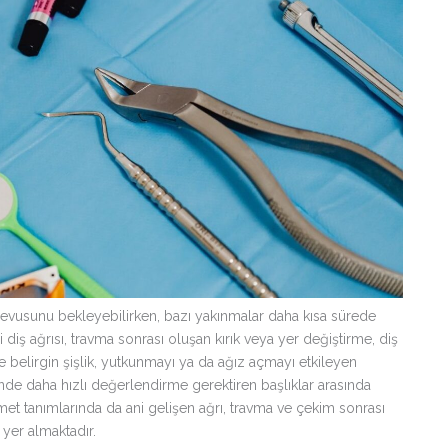
andevusunu bekleyebilirken, bazı yakınmalar daha kısa sürede
 diş ağrısı, travma sonrası oluşan kırık veya yer değiştirme, diş
elirgin şişlik, yutkunmayı ya da ağız açmayı etkileyen
ğinde daha hızlı değerlendirme gerektiren başlıklar arasında
izmet tanımlarında da ani gelişen ağrı, travma ve çekim sonrası
yer almaktadır.