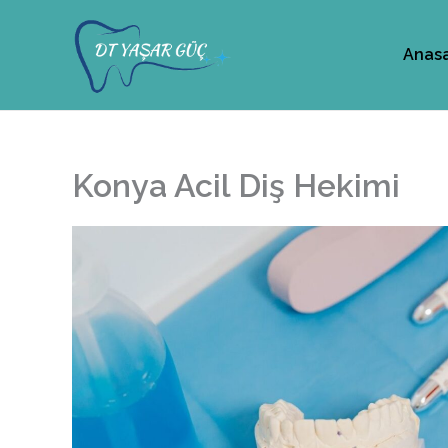
İçeriğe
atla
Anas
Konya Acil Diş Hekimi