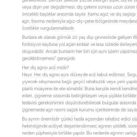
veya dişin yer değiştirmesi, diş çekimi sonrası uzun süren
öncelikli başlıklar arasında sayılır. Kamu ağız ve diş sağlı
ağrı, travma nedeniyle ağız-diş-çene bölgesinde meydan
özellikle vurgulanmaktadır.
Bunlara ek olarak gömük 20 yaş dişi çevresinde gelişen ilt
fonksiyon kaybına yol açan kırıklar ve kısa sürede ilerle
doğurabilir. Ancak bunların her biri için aynı işlem yapıl
geciktirilmemesi” gereğidir.
Her diş ağrısı acil midir?
Hayır. Her diş ağrısı aynı düzeyde acil kabul edilmez. Soğukl
yiyecek sıkışmasına bağlı geçici rahatsızlık veya yeni yapıl
planlı muayene ile ele alınabilir. Buna karşılık kendi kend
eden, çiğneme sırasında belirginleşen veya şişlikle birlikte
tedavisi gereksinimini düşündürebilecek bulgular arasında
çiğnemede ağrı resmi sağlık kurumu içeriklerinde de sayıl
Bu ayrım önemlidir çünkü hasta açısından rahatsız edici olan
hekimliğinde aciliyet değerlendirmesi; ağrının şiddeti, süre
neden şüphesiyle birlikte yapılır. Bu nedenle ağrının varlığ