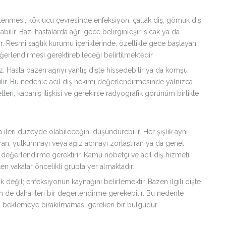
kilenmesi, kök ucu çevresinde enfeksiyon, çatlak diş, gömük diş
labilir. Bazı hastalarda ağrı gece belirginleşir, sıcak ya da
. Resmî sağlık kurumu içeriklerinde, özellikle gece başlayan
eğerlendirmesi gerektirebileceği belirtilmektedir.
z. Hasta bazen ağrıyı yanlış dişte hissedebilir ya da komşu
ilir. Bu nedenle acil diş hekimi değerlendirmesinde yalnızca
leri, kapanış ilişkisi ve gerekirse radyografik görünüm birlikte
ileri düzeyde olabileceğini düşündürebilir. Her şişlik aynı
şturan, yutkunmayı veya ağız açmayı zorlaştıran ya da genel
değerlendirme gerektirir. Kamu nöbetçi ve acil diş hizmeti
n vakalar öncelikli grupta yer almaktadır.
değil; enfeksiyonun kaynağını belirlemektir. Bazen ilgili dişte
n de daha ileri bir değerlendirme gerekebilir. Bu nedenle
eyse, beklemeye bırakılmaması gereken bir bulgudur.