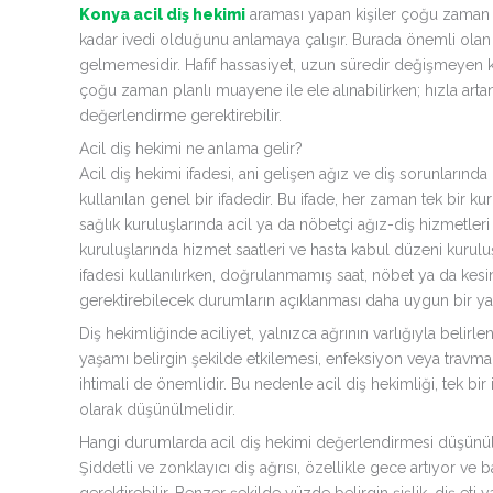
Konya acil diş hekimi
araması yapan kişiler çoğu zaman y
kadar ivedi olduğunu anlamaya çalışır. Burada önemli olan n
gelmemesidir. Hafif hassasiyet, uzun süredir değişmeyen küç
çoğu zaman planlı muayene ile ele alınabilirken; hızla artan
değerlendirme gerektirebilir.
Acil diş hekimi ne anlama gelir?
Acil diş hekimi ifadesi, ani gelişen ağız ve diş sorunlarınd
kullanılan genel bir ifadedir. Bu ifade, her zaman tek bir
sağlık kuruluşlarında acil ya da nöbetçi ağız-diş hizmetleri 
kuruluşlarında hizmet saatleri ve hasta kabul düzeni kurulu
ifadesi kullanılırken, doğrulanmamış saat, nöbet ya da kesi
gerektirebilecek durumların açıklanması daha uygun bir ya
Diş hekimliğinde aciliyet, yalnızca ağrının varlığıyla belir
yaşamı belirgin şekilde etkilemesi, enfeksiyon veya travma 
ihtimali de önemlidir. Bu nedenle acil diş hekimliği, tek bi
olarak düşünülmelidir.
Hangi durumlarda acil diş hekimi değerlendirmesi düşünü
Şiddetli ve zonklayıcı diş ağrısı, özellikle gece artıyor v
gerektirebilir. Benzer şekilde yüzde belirgin şişlik, diş eti