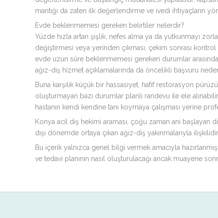
mantığı da zaten ilk değerlendirme ve ivedi ihtiyaçların yö
Evde beklenmemesi gereken belirtiler nelerdir?
Yüzde hızla artan şişlik, nefes alma ya da yutkunmayı zorlaş
değiştirmesi veya yerinden çıkması, çekim sonrası kontrol 
evde uzun süre beklenmemesi gereken durumlar arasında değe
ağız-diş hizmet açıklamalarında da öncelikli başvuru neden
Buna karşılık küçük bir hassasiyet, hafif restorasyon pürüzü
oluşturmayan bazı durumlar planlı randevu ile ele alınabil
hastanın kendi kendine tanı koymaya çalışması yerine pr
Konya acil diş hekimi araması, çoğu zaman ani başlayan diş
dışı dönemde ortaya çıkan ağız-diş yakınmalarıyla ilişkilidir
Bu içerik yalnızca genel bilgi vermek amacıyla hazırlanmış
ve tedavi planının nasıl oluşturulacağı ancak muayene sonra