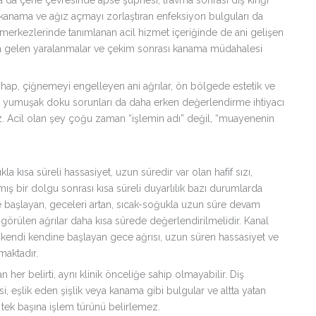
 kanama ve ağız açmayı zorlaştıran enfeksiyon bulguları da
ğı merkezlerinde tanımlanan acil hizmet içeriğinde de ani gelişen
a gelen yaralanmalar ve çekim sonrası kanama müdahalesi
ihap, çiğnemeyi engelleyen ani ağrılar, ön bölgede estetik ve
yen yumuşak doku sorunları da daha erken değerlendirme ihtiyacı
maz. Acil olan şey çoğu zaman “işlemin adı” değil, “muayenenin
a kısa süreli hassasiyet, uzun süredir var olan hafif sızı,
mış bir dolgu sonrası kısa süreli duyarlılık bazı durumlarda
ine başlayan, geceleri artan, sıcak-soğukla uzun süre devam
 görülen ağrılar daha kısa sürede değerlendirilmelidir. Kanal
 kendi kendine başlayan gece ağrısı, uzun süren hassasiyet ve
maktadır.
 her belirti, aynı klinik önceliğe sahip olmayabilir. Diş
si, eşlik eden şişlik veya kanama gibi bulgular ve altta yatan
ı tek başına işlem türünü belirlemez.