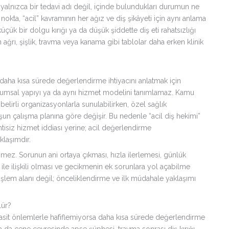
alnızca bir tedavi adı değil, içinde bulundukları durumun ne
okta, “acil” kavramının her ağız ve diş şikâyeti için aynı anlama
ük bir dolgu kırığı ya da düşük şiddette diş eti rahatsızlığı
 ağrı, şişlik, travma veya kanama gibi tablolar daha erken klinik
a daha kısa sürede değerlendirme ihtiyacını anlatmak için
 kurumsal yapıyı ya da aynı hizmet modelini tanımlamaz. Kamu
belirli organizasyonlarla sunulabilirken, özel sağlık
şun çalışma planına göre değişir. Bu nedenle “acil diş hekimi”
ntisiz hizmet iddiası yerine; acil değerlendirme
klaşımdır.
lenmez. Sorunun ani ortaya çıkması, hızla ilerlemesi, günlük
ile ilişkili olması ve gecikmenin ek sorunlara yol açabilme
r işlem alanı değil; önceliklendirme ve ilk müdahale yaklaşımı
lür?
e basit önlemlerle hafiflemiyorsa daha kısa sürede değerlendirme
 ya da çene çevresinde apse şüphesi, travma sonrası diş kırığı