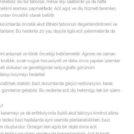
ekebilir. Bu tür tablolar, mesai dışı saatlerde ya da hafta
 hekimi araması yapmaktadır. Acil ağız ve diş hizmeti tanımları
ları öncelikli olarak belirtir.
durumlarda öncelik akut iltihabi tablonun değerlendirilmesi ve
 planlanır. Bu nedenle 20 yaş dişiyle ilgili acil yakınmalarda da
ni anlamak ve klinik önceliği belirlemektir. Ağrının ne zaman
kısıtlılık, sıcak-soğuk hassasiyeti ve daha önce yapılan işlemler
iş eti dokuları ve gerektiğinde radyografik görünüm
tanıyı koymayı hedefler.
zaltmak olabilir; bazı durumlarda geçici restorasyon, kanal
 gündeme gelebilir. Bu nedenle acil diş hekimliği, tek bir işlem
ı?
kanamayı ya da enfeksiyonla ilişkili akut tabloyu kontrol altına
 tedavi bazı hastalarda aynı seansta planlanabilirken, bazı
 oluşturulur. Örneğin ileri ağrılı bir dişte önce acil
ı tedavi ise planlı randevuda tamamlanabilir. Acil hizmet