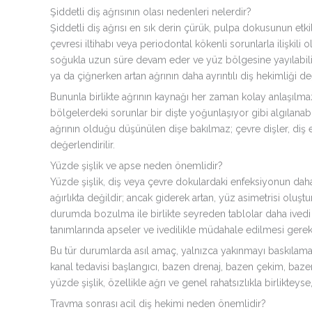
Şiddetli diş ağrısının olası nedenleri nelerdir?
Şiddetli diş ağrısı en sık derin çürük, pulpa dokusunun et
çevresi iltihabı veya periodontal kökenli sorunlarla ilişkili o
soğukla uzun süre devam eder ve yüz bölgesine yayılabilir
ya da çiğnerken artan ağrının daha ayrıntılı diş hekimliği d
Bununla birlikte ağrının kaynağı her zaman kolay anlaşılma
bölgelerdeki sorunlar bir dişte yoğunlaşıyor gibi algılanab
ağrının olduğu düşünülen dişe bakılmaz; çevre dişler, diş et
değerlendirilir.
Yüzde şişlik ve apse neden önemlidir?
Yüzde şişlik, diş veya çevre dokulardaki enfeksiyonun daha 
ağırlıkta değildir; ancak giderek artan, yüz asimetrisi olu
durumda bozulma ile birlikte seyreden tablolar daha ivedi 
tanımlarında apseler ve ivedilikle müdahale edilmesi gereke
Bu tür durumlarda asıl amaç, yalnızca yakınmayı baskılamak 
kanal tedavisi başlangıcı, bazen drenaj, bazen çekim, baze
yüzde şişlik, özellikle ağrı ve genel rahatsızlıkla birlikt
Travma sonrası acil diş hekimi neden önemlidir?