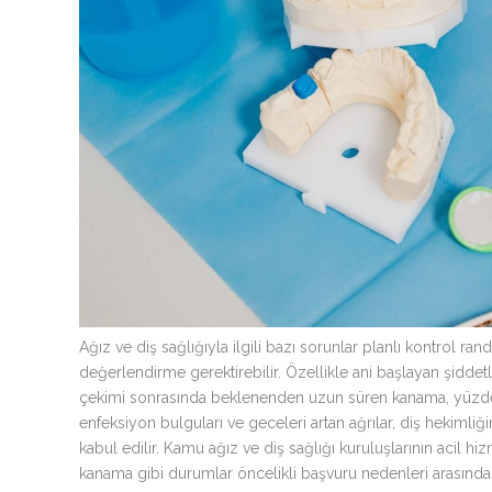
Ağız ve diş sağlığıyla ilgili bazı sorunlar planlı kontrol r
değerlendirme gerektirebilir. Özellikle ani başlayan şiddetli
çekimi sonrasında beklenenden uzun süren kanama, yüzde b
enfeksiyon bulguları ve geceleri artan ağrılar, diş hekimli
kabul edilir. Kamu ağız ve diş sağlığı kuruluşlarının acil h
kanama gibi durumlar öncelikli başvuru nedenleri arasında 