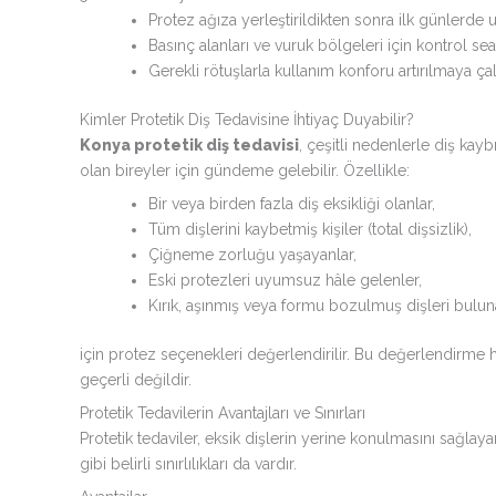
Protez ağıza yerleştirildikten sonra ilk günlerde 
Basınç alanları ve vuruk bölgeleri için kontrol sean
Gerekli rötuşlarla kullanım konforu artırılmaya çalış
Kimler Protetik Diş Tedavisine İhtiyaç Duyabilir?
Konya protetik diş tedavisi
, çeşitli nedenlerle diş k
olan bireyler için gündeme gelebilir. Özellikle:
Bir veya birden fazla diş eksikliği olanlar,
Tüm dişlerini kaybetmiş kişiler (total dişsizlik),
Çiğneme zorluğu yaşayanlar,
Eski protezleri uyumsuz hâle gelenler,
Kırık, aşınmış veya formu bozulmuş dişleri buluna
için protez seçenekleri değerlendirilir. Bu değerlendirme 
geçerli değildir.
Protetik Tedavilerin Avantajları ve Sınırları
Protetik tedaviler, eksik dişlerin yerine konulmasını sağla
gibi belirli sınırlılıkları da vardır.