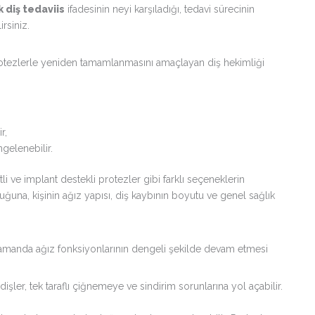
diş tedaviis
ifadesinin neyi karşıladığı, tedavi sürecinin
irsiniz.
 protezlerle yeniden tamamlanmasını amaçlayan diş hekimliği
r,
gelenebilir.
li ve implant destekli protezler gibi farklı seçeneklerin
ğuna, kişinin ağız yapısı, diş kaybının boyutu ve genel sağlık
ı zamanda ağız fonksiyonlarının dengeli şekilde devam etmesi
dişler, tek taraflı çiğnemeye ve sindirim sorunlarına yol açabilir.