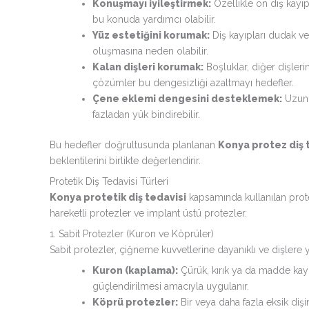
Konuşmayı iyileştirmek:
Özellikle ön diş kayıpl
bu konuda yardımcı olabilir.
Yüz estetiğini korumak:
Diş kayıpları dudak v
oluşmasına neden olabilir.
Kalan dişleri korumak:
Boşluklar, diğer dişleri
çözümler bu dengesizliği azaltmayı hedefler.
Çene eklemi dengesini desteklemek:
Uzun s
fazladan yük bindirebilir.
Bu hedefler doğrultusunda planlanan
Konya protez diş 
beklentilerini birlikte değerlendirir.
Protetik Diş Tedavisi Türleri
Konya protetik diş tedavisi
kapsamında kullanılan protez
hareketli protezler ve implant üstü protezler.
1. Sabit Protezler (Kuron ve Köprüler)
Sabit protezler, çiğneme kuvvetlerine dayanıklı ve dişlere y
Kuron (kaplama):
Çürük, kırık ya da madde kayb
güçlendirilmesi amacıyla uygulanır.
Köprü protezler:
Bir veya daha fazla eksik dişi