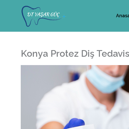
İçeriğe
atla
Anas
Konya Protez Diş Tedavis