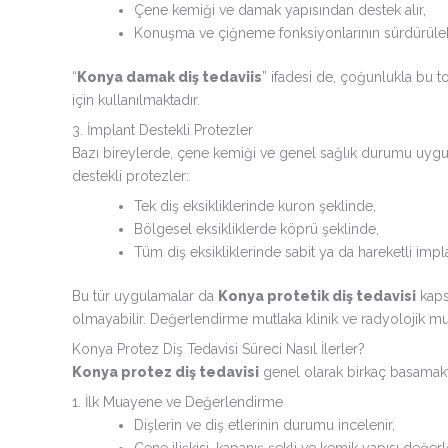
Çene kemiği ve damak yapısından destek alır,
Konuşma ve çiğneme fonksiyonlarının sürdürülebi
“
Konya damak diş tedaviis
” ifadesi de, çoğunlukla bu 
için kullanılmaktadır.
3. İmplant Destekli Protezler
Bazı bireylerde, çene kemiği ve genel sağlık durumu uyguns
destekli protezler:
Tek diş eksikliklerinde kuron şeklinde,
Bölgesel eksikliklerde köprü şeklinde,
Tüm diş eksikliklerinde sabit ya da hareketli impl
Bu tür uygulamalar da
Konya protetik diş tedavisi
kaps
olmayabilir. Değerlendirme mutlaka klinik ve radyolojik mua
Konya Protez Diş Tedavisi Süreci Nasıl İlerler?
Konya protez diş tedavisi
genel olarak birkaç basamaktan
1. İlk Muayene ve Değerlendirme
Dişlerin ve diş etlerinin durumu incelenir,
Çene ilişkisi, kapanış şekli ve kemik yapısı değerle