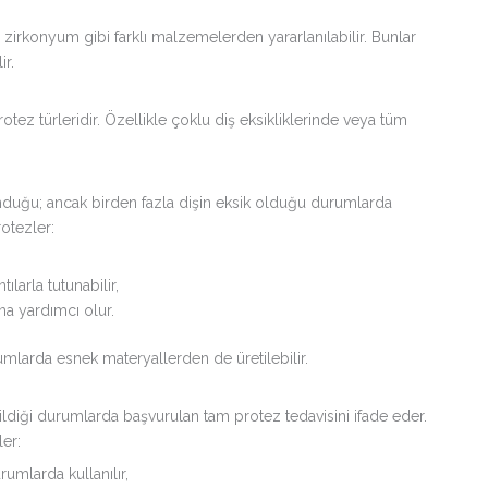
 zirkonyum gibi farklı malzemelerden yararlanılabilir. Bunlar
ir.
rotez türleridir. Özellikle çoklu diş eksikliklerinde veya tüm
unduğu; ancak birden fazla dişin eksik olduğu durumlarda
rotezler:
larla tutunabilir,
a yardımcı olur.
rumlarda esnek materyallerden de üretilebilir.
ildiği durumlarda başvurulan tam protez tedavisini ifade eder.
ler:
umlarda kullanılır,