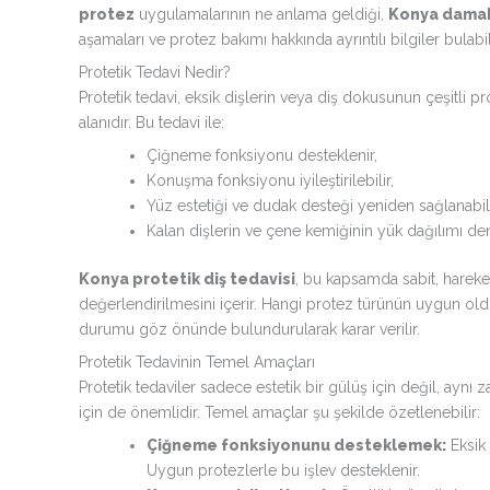
protez
uygulamalarının ne anlama geldiği,
Konya damak 
aşamaları ve protez bakımı hakkında ayrıntılı bilgiler bulabil
Protetik Tedavi Nedir?
Protetik tedavi, eksik dişlerin veya diş dokusunun çeşitli
alanıdır. Bu tedavi ile:
Çiğneme fonksiyonu desteklenir,
Konuşma fonksiyonu iyileştirilebilir,
Yüz estetiği ve dudak desteği yeniden sağlanabili
Kalan dişlerin ve çene kemiğinin yük dağılımı den
Konya protetik diş tedavisi
, bu kapsamda sabit, hareket
değerlendirilmesini içerir. Hangi protez türünün uygun oldu
durumu göz önünde bulundurularak karar verilir.
Protetik Tedavinin Temel Amaçları
Protetik tedaviler sadece estetik bir gülüş için değil, ayn
için de önemlidir. Temel amaçlar şu şekilde özetlenebilir:
Çiğneme fonksiyonunu desteklemek:
Eksik 
Uygun protezlerle bu işlev desteklenir.