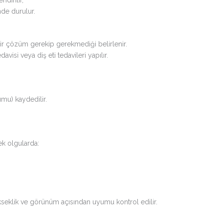
nde durulur.
bir çözüm gerekip gerekmediği belirlenir.
avisi veya diş eti tedavileri yapılır.
umu) kaydedilir.
ek olgularda:
kseklik ve görünüm açısından uyumu kontrol edilir.