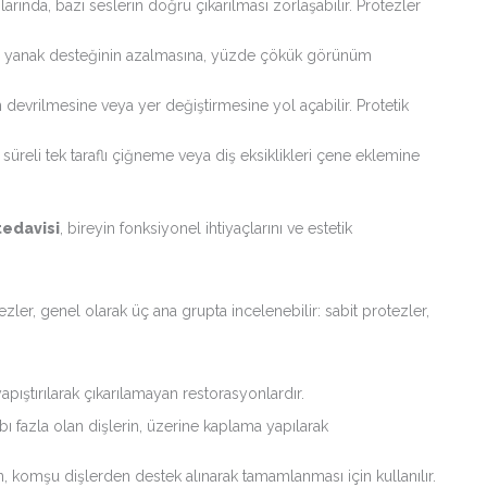
arında, bazı seslerin doğru çıkarılması zorlaşabilir. Protezler
e yanak desteğinin azalmasına, yüzde çökük görünüm
n devrilmesine veya yer değiştirmesine yol açabilir. Protetik
üreli tek taraflı çiğneme veya diş eksiklikleri çene eklemine
tedavisi
, bireyin fonksiyonel ihtiyaçlarını ve estetik
ler, genel olarak üç ana grupta incelenebilir: sabit protezler,
apıştırılarak çıkarılamayan restorasyonlardır.
ı fazla olan dişlerin, üzerine kaplama yapılarak
n, komşu dişlerden destek alınarak tamamlanması için kullanılır.