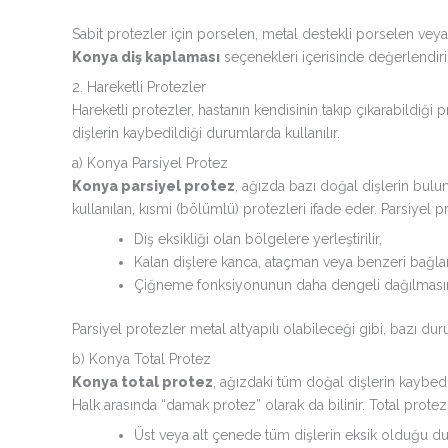
Sabit protezler için porselen, metal destekli porselen veya
Konya diş kaplaması
seçenekleri içerisinde değerlendiril
2. Hareketli Protezler
Hareketli protezler, hastanın kendisinin takıp çıkarabildiği p
dişlerin kaybedildiği durumlarda kullanılır.
a) Konya Parsiyel Protez
Konya parsiyel protez
, ağızda bazı doğal dişlerin bul
kullanılan, kısmi (bölümlü) protezleri ifade eder. Parsiyel p
Diş eksikliği olan bölgelere yerleştirilir,
Kalan dişlere kanca, ataçman veya benzeri bağlantı
Çiğneme fonksiyonunun daha dengeli dağılmasın
Parsiyel protezler metal altyapılı olabileceği gibi, bazı du
b) Konya Total Protez
Konya total protez
, ağızdaki tüm doğal dişlerin kaybed
Halk arasında “damak protez” olarak da bilinir. Total protez
Üst veya alt çenede tüm dişlerin eksik olduğu dur