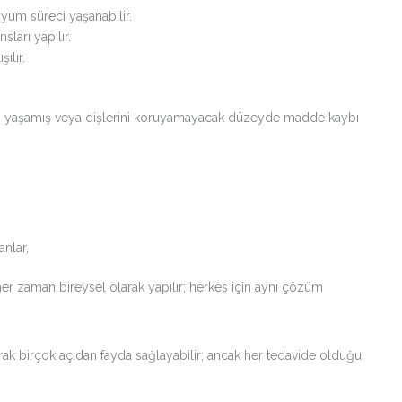
uyum süreci yaşanabilir.
sları yapılır.
ılır.
aybı yaşamış veya dişlerini koruyamayacak düzeyde madde kaybı
nlar,
her zaman bireysel olarak yapılır; herkes için aynı çözüm
yarak birçok açıdan fayda sağlayabilir; ancak her tedavide olduğu