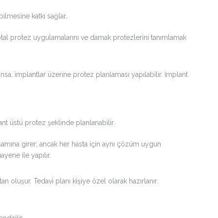
lmesine katkı sağlar.
total protez uygulamalarını ve damak protezlerini tanımlamak
a, implantlar üzerine protez planlaması yapılabilir. İmplant
ant üstü protez şeklinde planlanabilir.
amına girer; ancak her hasta için aynı çözüm uygun
yene ile yapılır.
 oluşur. Tedavi planı kişiye özel olarak hazırlanır.
ndirilir,