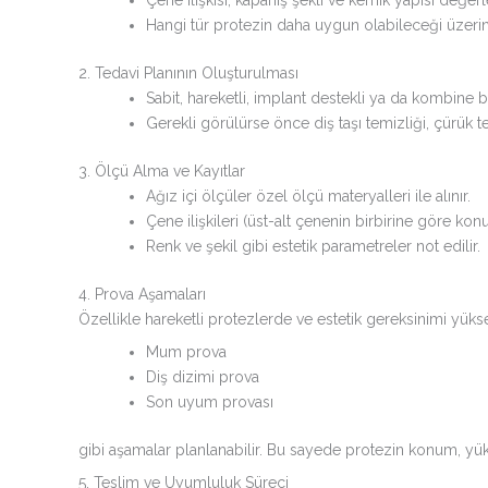
Hangi tür protezin daha uygun olabileceği üzeri
2. Tedavi Planının Oluşturulması
Sabit, hareketli, implant destekli ya da kombine 
Gerekli görülürse önce diş taşı temizliği, çürük ted
3. Ölçü Alma ve Kayıtlar
Ağız içi ölçüler özel ölçü materyalleri ile alınır.
Çene ilişkileri (üst-alt çenenin birbirine göre kon
Renk ve şekil gibi estetik parametreler not edilir.
4. Prova Aşamaları
Özellikle hareketli protezlerde ve estetik gereksinimi yüks
Mum prova
Diş dizimi prova
Son uyum provası
gibi aşamalar planlanabilir. Bu sayede protezin konum, yü
5. Teslim ve Uyumluluk Süreci