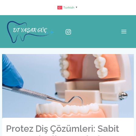
İçeriğe
Turkish
▼
atla
Protez Diş Çözümleri: Sabit