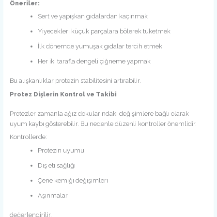
Öneriler:
Sert ve yapışkan gıdalardan kaçınmak
Yiyecekleri küçük parçalara bölerek tüketmek
İlk dönemde yumuşak gıdalar tercih etmek
Her iki tarafla dengeli çiğneme yapmak
Bu alışkanlıklar protezin stabilitesini artırabilir.
Protez Dişlerin Kontrol ve Takibi
Protezler zamanla ağız dokularındaki değişimlere bağlı olarak
uyum kaybı gösterebilir. Bu nedenle düzenli kontroller önemlidir.
Kontrollerde:
Protezin uyumu
Diş eti sağlığı
Çene kemiği değişimleri
Aşınmalar
değerlendirilir.