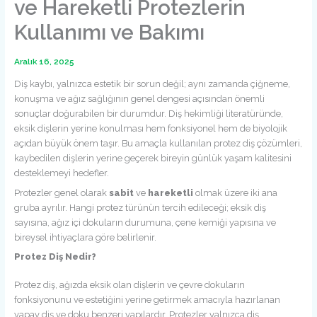
ve Hareketli Protezlerin
Kullanımı ve Bakımı
Aralık 16, 2025
Diş kaybı, yalnızca estetik bir sorun değil; aynı zamanda çiğneme,
konuşma ve ağız sağlığının genel dengesi açısından önemli
sonuçlar doğurabilen bir durumdur. Diş hekimliği literatüründe,
eksik dişlerin yerine konulması hem fonksiyonel hem de biyolojik
açıdan büyük önem taşır. Bu amaçla kullanılan protez diş çözümleri,
kaybedilen dişlerin yerine geçerek bireyin günlük yaşam kalitesini
desteklemeyi hedefler.
Protezler genel olarak
sabit
ve
hareketli
olmak üzere iki ana
gruba ayrılır. Hangi protez türünün tercih edileceği; eksik diş
sayısına, ağız içi dokuların durumuna, çene kemiği yapısına ve
bireysel ihtiyaçlara göre belirlenir.
Protez Diş Nedir?
Protez diş, ağızda eksik olan dişlerin ve çevre dokuların
fonksiyonunu ve estetiğini yerine getirmek amacıyla hazırlanan
yapay diş ve doku benzeri yapılardır. Protezler yalnızca diş