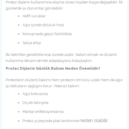
Protez dişlerin kullanımına alışma süreci kişiden kişiye değişebilir. İlk
günlerde şu durumlar görülebilir:
Hafif vuruklar
Ağız içinde doluluk hissi
Konuşmada geçici farklılıklar
Salya artışı
Bu belirtiler genellikle kısa sürede azalır. Sabırlı olmak ve düzenli
kullanıma devam etmek adaptasyonu kolaylaştırır.
Protez Dişlerin Günlük Bakımı Neden Önemlidir?
Protezlerin düzenli bakımı hem protezin ömrünü uzatır hem de ağız
içi dokuların sağlığını korur. Yetersiz bakım:
Ağız kokusuna
Diş eti tahrişine
Mantar enfeksiyonlarına
neden olabilir.
Protez yüzeyinde plak birikimine