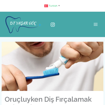
İçeriğe
Turkish
▼
atla
Oruçluyken Diş Fırçalamak