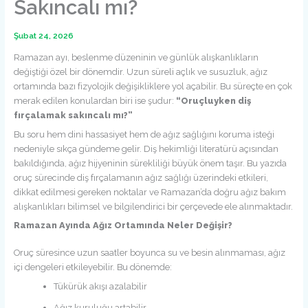
Sakıncalı mı?
Şubat 24, 2026
Ramazan ayı, beslenme düzeninin ve günlük alışkanlıkların
değiştiği özel bir dönemdir. Uzun süreli açlık ve susuzluk, ağız
ortamında bazı fizyolojik değişikliklere yol açabilir. Bu süreçte en çok
merak edilen konulardan biri ise şudur:
“Oruçluyken diş
fırçalamak sakıncalı mı?”
Bu soru hem dini hassasiyet hem de ağız sağlığını koruma isteği
nedeniyle sıkça gündeme gelir. Diş hekimliği literatürü açısından
bakıldığında, ağız hijyeninin sürekliliği büyük önem taşır. Bu yazıda
oruç sürecinde diş fırçalamanın ağız sağlığı üzerindeki etkileri,
dikkat edilmesi gereken noktalar ve Ramazan’da doğru ağız bakım
alışkanlıkları bilimsel ve bilgilendirici bir çerçevede ele alınmaktadır.
Ramazan Ayında Ağız Ortamında Neler Değişir?
Oruç süresince uzun saatler boyunca su ve besin alınmaması, ağız
içi dengeleri etkileyebilir. Bu dönemde:
Tükürük akışı azalabilir
Ağız kuruluğu artabilir