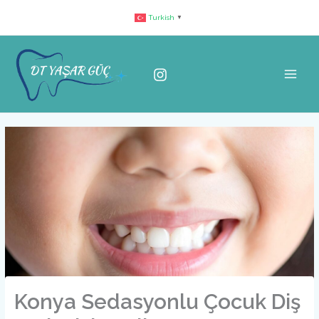
İçeriğe
Turkish
▼
atla
Konya Sedasyonlu Çocuk Diş