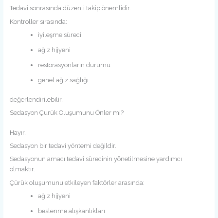
Tedavi sonrasında düzenli takip önemlidir.
Kontroller sırasında:
iyileşme süreci
ağız hijyeni
restorasyonların durumu
genel ağız sağlığı
değerlendirilebilir.
Sedasyon Çürük Oluşumunu Önler mi?
Hayır.
Sedasyon bir tedavi yöntemi değildir.
Sedasyonun amacı tedavi sürecinin yönetilmesine yardımcı
olmaktır.
Çürük oluşumunu etkileyen faktörler arasında:
ağız hijyeni
beslenme alışkanlıkları