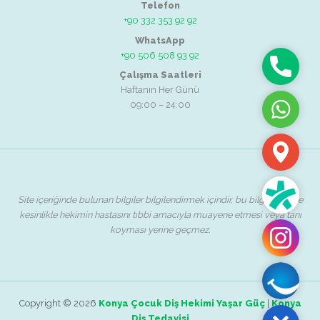
Telefon
+90 332 353 92 92
WhatsApp
+90 506 508 93 92
Telefon
Çalışma Saatleri
Haftanın Her Günü
09:00 – 24:00
WhatsAp
Adres
Randevu
Site içeriğinde bulunan bilgiler bilgilendirmek içindir, bu bilgilendirme
kesinlikle hekimin hastasını tıbbi amacıyla muayene etmesi veya tanı
koyması yerine geçmez.
Instagra
Safir
Ağız
Copyright © 2026
Konya Çocuk Diş Hekimi Yaşar Güç
|
Konya
ve
Diş Tedavisi
Close