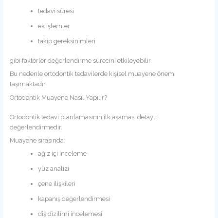
tedavi süresi
ek işlemler
takip gereksinimleri
gibi faktörler değerlendirme sürecini etkileyebilir.
Bu nedenle ortodontik tedavilerde kişisel muayene önem
taşımaktadır.
Ortodontik Muayene Nasıl Yapılır?
Ortodontik tedavi planlamasının ilk aşaması detaylı
değerlendirmedir.
Muayene sırasında:
ağız içi inceleme
yüz analizi
çene ilişkileri
kapanış değerlendirmesi
diş dizilimi incelemesi