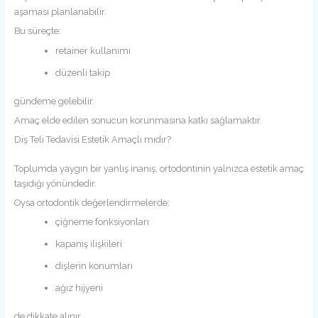
aşaması planlanabilir.
Bu süreçte:
retainer kullanımı
düzenli takip
gündeme gelebilir.
Amaç elde edilen sonucun korunmasına katkı sağlamaktır.
Diş Teli Tedavisi Estetik Amaçlı mıdır?
Toplumda yaygın bir yanlış inanış, ortodontinin yalnızca estetik amaç
taşıdığı yönündedir.
Oysa ortodontik değerlendirmelerde:
çiğneme fonksiyonları
kapanış ilişkileri
dişlerin konumları
ağız hijyeni
de dikkate alınır.