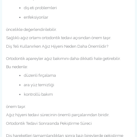
diş eti problemleri
enfeksiyonlar
öncelikle değerlendirilebilir.
Sağlıklı ağız ortamı ortodontik tedavi açısından önem taşır.
Diş Teli Kullanırken Ağız Hijyeni Neden Daha Önemlidir?
Ortodontik apareyler ağız bakımını daha dikkatli hale getirebilir.
Bu nedenle:
düzenli fırçalama
ara yüz temizliği
kontrollü bakım
önem taşır.
Ağız hijyeni tedavi sürecinin önemli parçalarından biridir.
Ortodontik Tedavi Sonrasında Pekiştirme Süreci
Diş hareketleri tamamlandıktan sonra bazı bireylerde pekiştirme