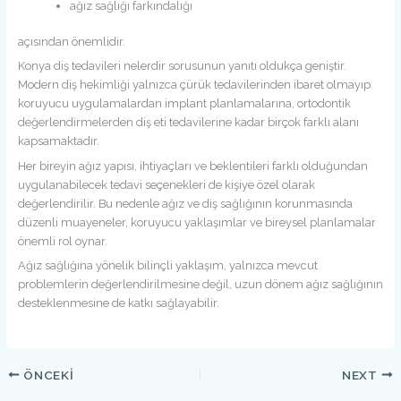
ağız sağlığı farkındalığı
açısından önemlidir.
Konya diş tedavileri nelerdir sorusunun yanıtı oldukça geniştir.
Modern diş hekimliği yalnızca çürük tedavilerinden ibaret olmayıp
koruyucu uygulamalardan implant planlamalarına, ortodontik
değerlendirmelerden diş eti tedavilerine kadar birçok farklı alanı
kapsamaktadır.
Her bireyin ağız yapısı, ihtiyaçları ve beklentileri farklı olduğundan
uygulanabilecek tedavi seçenekleri de kişiye özel olarak
değerlendirilir. Bu nedenle ağız ve diş sağlığının korunmasında
düzenli muayeneler, koruyucu yaklaşımlar ve bireysel planlamalar
önemli rol oynar.
Ağız sağlığına yönelik bilinçli yaklaşım, yalnızca mevcut
problemlerin değerlendirilmesine değil, uzun dönem ağız sağlığının
desteklenmesine de katkı sağlayabilir.
konya diş tedavisi
konya diş
konya diş tedavileri
konya ağız ve diş tedavileri
konya dental tedaviler
konya diş tedavisi seçenekleri
konya ağız ve diş sağlığı tedavileri
konya diş tedavileri nelerdir
ÖNCEKI
NEXT