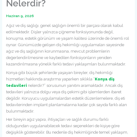
Nelerdir?
Haziran 9, 2026
Ağız ve diş sağlığı, genel sağlığın önemli bir parçası olarak kabul
edilmektedir. Dişler yalnızca çiğneme fonksiyonunda değil,
konuşma, estetik görünüm ve yaşam kalitesi üzerinde de önemli rol
oynar. Günümüzde gelişen diş hekimliği uygulamaları sayesinde
ağız ve diş sağlığının korunmasına, mevcut problemlerin
değerlendirilmesine ve kaybedilen fonksiyonların yeniden
kazandırılmasına yönelik farklı tedavi yaklaşımları bulunmaktadır.
Konya gibi büyük şehirlerde yaşayan bireyler, diş hekimliği
hizmetleri hakkında araştırma yaparken sıklıkla “
Konya diş
tedavileri
nelerdir?” sorusunun yanıtını aramaktadır. Ancak diş
tedavileri yalnızca dolgu veya diş çekimi gibi işlemlerden ibaret
değildir. Koruyucu uygulamalardan estetik düzenlemelere, diş eti
tedavilerinden implant planlamalarına kadar çok sayıda farklı alan
bulunmaktadır.
Her bireyin ağız yapısı, ihtiyaçları ve sağlık durumu farklı
olduğundan uygulanabilecek tedavi seçenekleri de kişiye göre
değişiklik gösterebilir. Bu nedenle diş hekimliğinde temel yaklaşım,