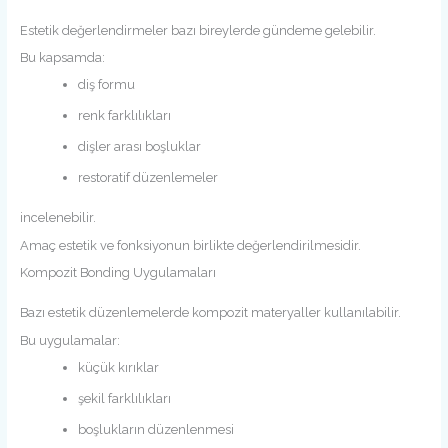
Estetik değerlendirmeler bazı bireylerde gündeme gelebilir.
Bu kapsamda:
diş formu
renk farklılıkları
dişler arası boşluklar
restoratif düzenlemeler
incelenebilir.
Amaç estetik ve fonksiyonun birlikte değerlendirilmesidir.
Kompozit Bonding Uygulamaları
Bazı estetik düzenlemelerde kompozit materyaller kullanılabilir.
Bu uygulamalar:
küçük kırıklar
şekil farklılıkları
boşlukların düzenlenmesi