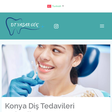
İçeriğe
Turkish
▼
atla
Konya Diş Tedavileri