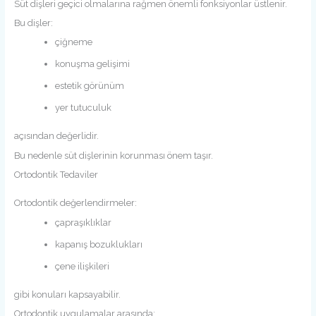
Süt dişleri geçici olmalarına rağmen önemli fonksiyonlar üstlenir.
Bu dişler:
çiğneme
konuşma gelişimi
estetik görünüm
yer tutuculuk
açısından değerlidir.
Bu nedenle süt dişlerinin korunması önem taşır.
Ortodontik Tedaviler
Ortodontik değerlendirmeler:
çapraşıklıklar
kapanış bozuklukları
çene ilişkileri
gibi konuları kapsayabilir.
Ortodontik uygulamalar arasında: