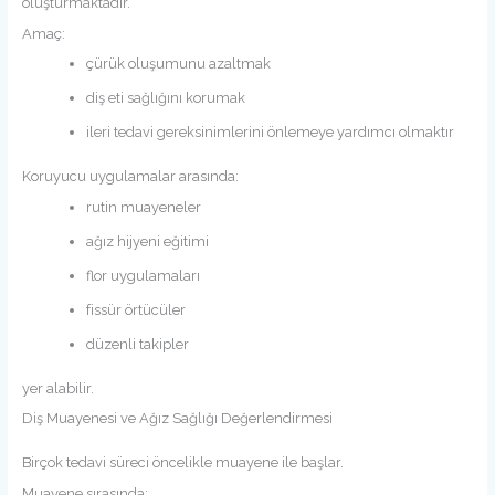
oluşturmaktadır.
Amaç:
çürük oluşumunu azaltmak
diş eti sağlığını korumak
ileri tedavi gereksinimlerini önlemeye yardımcı olmaktır
Koruyucu uygulamalar arasında:
rutin muayeneler
ağız hijyeni eğitimi
flor uygulamaları
fissür örtücüler
düzenli takipler
yer alabilir.
Diş Muayenesi ve Ağız Sağlığı Değerlendirmesi
Birçok tedavi süreci öncelikle muayene ile başlar.
Muayene sırasında: