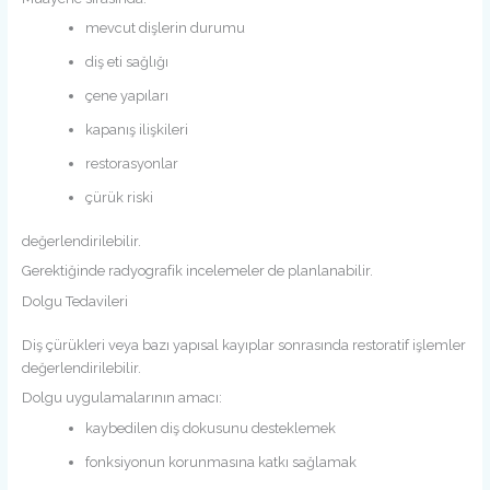
mevcut dişlerin durumu
diş eti sağlığı
çene yapıları
kapanış ilişkileri
restorasyonlar
çürük riski
değerlendirilebilir.
Gerektiğinde radyografik incelemeler de planlanabilir.
Dolgu Tedavileri
Diş çürükleri veya bazı yapısal kayıplar sonrasında restoratif işlemler
değerlendirilebilir.
Dolgu uygulamalarının amacı:
kaybedilen diş dokusunu desteklemek
fonksiyonun korunmasına katkı sağlamak