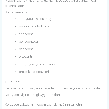
Modern diş hekimliği farklı uzmanlık ve uygulama alanlarından
oluşmaktadır.
Bunlar arasında:
koruyucu diş hekimliği
restoratif diş tedavileri
endodonti
periodontoloji
pedodonti
ortodonti
ağız, diş ve çene cerrahisi
protetik diş tedavileri
yer alabilir.
Her alan farklı ihtiyaçların değerlendirilmesine yönelik çalışmaktadır.
Koruyucu Diş Hekimliği Uygulamaları
Koruyucu yaklaşım, modern diş hekimliğinin temelini