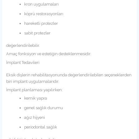
kron uygulamaları
köprü restorasyonları
hareketli protezler
sabit protezler
değerlendirilebilir.
Amaç fonksiyon ve estetiğin desteklenmesidir.
İmplant Tedavileri
Eksik dişlerin rehabilitasyonunda değerlendirilebilen seçeneklerden
biri implant uygulamalarıdır.
İmplant planlaması yapılırken:
kemik yapısı
genel sağlık durumu
ağız hijyeni
periodontal sağlık