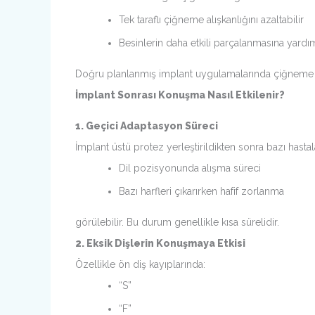
Tek taraflı çiğneme alışkanlığını azaltabilir
Besinlerin daha etkili parçalanmasına yardı
Doğru planlanmış implant uygulamalarında çiğneme ku
İmplant Sonrası Konuşma Nasıl Etkilenir?
1. Geçici Adaptasyon Süreci
İmplant üstü protez yerleştirildikten sonra bazı hastal
Dil pozisyonunda alışma süreci
Bazı harfleri çıkarırken hafif zorlanma
görülebilir. Bu durum genellikle kısa sürelidir.
2. Eksik Dişlerin Konuşmaya Etkisi
Özellikle ön diş kayıplarında:
“S”
“F”