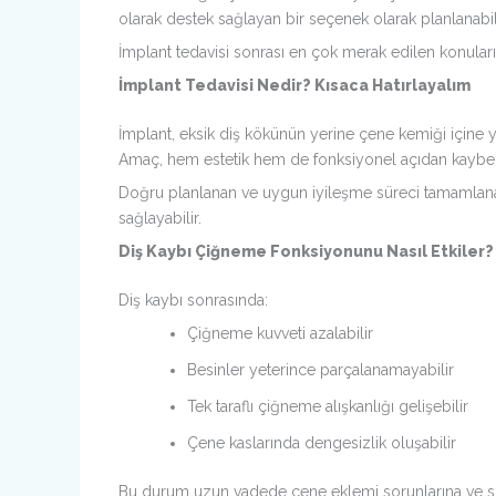
olarak destek sağlayan bir seçenek olarak planlanabili
İmplant tedavisi sonrası en çok merak edilen konular
İmplant Tedavisi Nedir? Kısaca Hatırlayalım
İmplant, eksik diş kökünün yerine çene kemiği içine y
Amaç, hem estetik hem de fonksiyonel açıdan kaybedil
Doğru planlanan ve uygun iyileşme süreci tamamlana
sağlayabilir.
Diş Kaybı Çiğneme Fonksiyonunu Nasıl Etkiler?
Diş kaybı sonrasında:
Çiğneme kuvveti azalabilir
Besinler yeterince parçalanamayabilir
Tek taraflı çiğneme alışkanlığı gelişebilir
Çene kaslarında dengesizlik oluşabilir
Bu durum uzun vadede çene eklemi sorunlarına ve sin