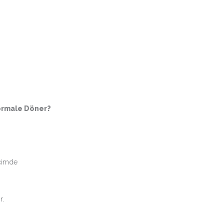
ormale Döner?
içimde
r.