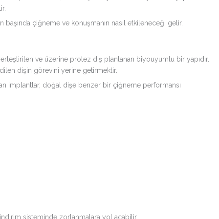
r.
ın başında çiğneme ve konuşmanın nasıl etkileneceği gelir.
erleştirilen ve üzerine protez diş planlanan biyouyumlu bir yapıdır.
en dişin görevini yerine getirmektir.
n implantlar, doğal dişe benzer bir çiğneme performansı
dirim sisteminde zorlanmalara yol açabilir.