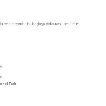
 üstü restorasyonlar, bu boşluğu doldurarak ses üretim
ası
r.
yonel Fark