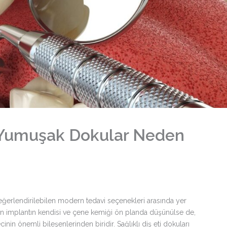
 Yumuşak Dokular Neden
değerlendirilebilen modern tedavi seçenekleri arasında yer
an implantın kendisi ve çene kemiği ön planda düşünülse de,
in önemli bileşenlerinden biridir. Sağlıklı diş eti dokuları