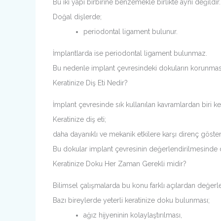
Bu iki yapı birbirine benzemekle birlikte aynı değildir.
Doğal dişlerde;
periodontal ligament bulunur.
İmplantlarda ise periodontal ligament bulunmaz.
Bu nedenle implant çevresindeki dokuların korunmas
Keratinize Diş Eti Nedir?
İmplant çevresinde sık kullanılan kavramlardan biri kera
Keratinize diş eti;
daha dayanıklı ve mekanik etkilere karşı direnç göste
Bu dokular implant çevresinin değerlendirilmesinde dik
Keratinize Doku Her Zaman Gerekli midir?
Bilimsel çalışmalarda bu konu farklı açılardan değerle
Bazı bireylerde yeterli keratinize doku bulunması;
ağız hijyeninin kolaylaştırılması,