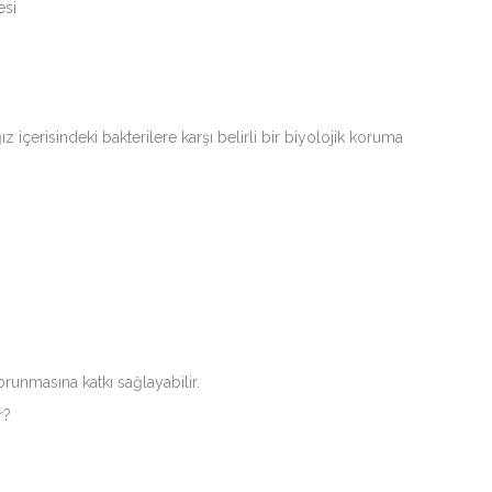
esi
içerisindeki bakterilere karşı belirli bir biyolojik koruma
runmasına katkı sağlayabilir.
r?