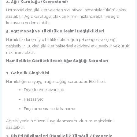
4. Ağız Kuruluğu (Kserostomi)
Hormonal değişiklikler ve artan sıvı ihtiyacı nedeniyle tükürük akışı
azalabilir. Ağız kuruluğu, plak birikimini hızlandırabilir ve ağız
kokusuna neden olabilir.
5. Ağız Mopajı ve Tükürük Bileşimi Değişiklikleri
Hamilelik dönemiyle birlikte tükürüğün pH dengesi ve içeriği
değişebilir. Bu değişiklikler bakteriyel aktiviteyi etkileyebilir ve çürük
riskini artırabilir.
Hamilelikte Görülebilecek Ağız Sağlığı Sorunları
1. Gebelik Gingivitisi
Hamileliğin en yaygın ağız sağlığı sorunudur. Belirtileri:
Diş etlerinde kızarıklık
Hassasiyet
Fırçalama sırasında kanama
Ağız hijyeninin düzenli uygulanması bu durumun şiddetini
azaltabilir.
2. Diş Eti Büyümeleri (Hamilelik Tümörü / Pyogenic