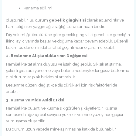
Kanama eğilimi
oluşturabilir. Bu durum
gebelik gingivitisi
olarak adlandırılır ve
hamileliğin en yaygın ağız sağlığı sorunlarından biridir.
Diş hekimliği literatürüne göre gebelik gingivitisi genellikle gebeliğin
ikinci ayı civarında başlar ve doğuma kadar devam edebilir. Düzenli
bakım bu dönemin daha rahat geçirilmesine yardımcı olabilir.
2. Beslenme Alışkanlıklarının Değişmesi
Hamilelikte tat alma duyusu ve iştah değişebilir. Sık sık atıştırma,
şekerli gıdalara yönelme veya bulantı nedeniyle dengesiz beslenme
gibi durumlar plak birikimini artırabilir.
Beslenme düzeni değiştikçe diş çürükleri için risk faktörleri de
artabilir.
3. Kusma ve Mide Asidi Etkisi
Hamilelikte bulantı ve kusma sık görülen şikâyetlerdir. Kusma
sonrasında ağız içi asit seviyesi yükselir ve mine yüzeyinde geçici
yumuşama oluşabilir.
Bu durum uzun vadede mine aşınmasına katkıda bulunabilir.