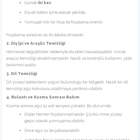
Günde
iki kez
,
Diş eti hattını içine alacak şekilde,
Yumuşak kıllı bir fırça ile fırçalama önerilir.
Fırçalama süresi en az iki dakika olmalıdır.
2. Diş İpi ve Arayüz Temizliği
Hormonal değişiklikler nedeniyle diş etleri hassaslaşabilir. Ancak
arayüz temizliği aksatılmamalıdır. Nazik ve kontrollü kullanım, plak
birikimini azaltır.
3. Dil Temizliği
Dil yüzeyi bakterilerin yoğun bulunduğu bir bölgedir. Nazik bir dil
temizliği ağız kokusunu azaltmaya yardımcı olabilir.
4. Bulantı ve Kusma Sonrası Bakım
Kusma sonrası ağız içi asit seviyesi yükselir. Bu durumda:
Dişler hemen fırçalanmamalıdır. Çünkü mine yüzeyi
geçici olarak yumuşamış olabilir.
Önce ağız su ile çalkalanabilir.