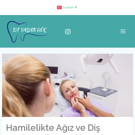
İçeriğe
Turkish
▼
atla
Hamilelikte Ağız ve Diş