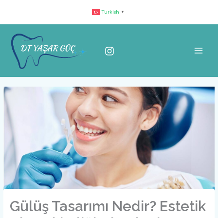
İçeriğe
Turkish
▼
atla
Gülüş Tasarımı Nedir? Estetik