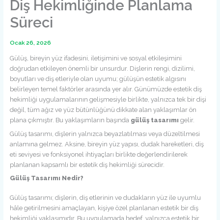
Diş Hekimliğinde Planlama
Süreci
Ocak 26, 2026
Gülüş, bireyin yüz ifadesini, iletişimini ve sosyal etkileşimini
doğrudan etkileyen önemli bir unsurdur. Dişlerin rengi, dizilimi,
boyutları ve diş etleriyle olan uyumu; gülüşün estetik algısını
belirleyen temel faktörler arasında yer alır. Günümüzde estetik diş
hekimliği uygulamalarının gelişmesiyle birlikte, yalnızca tek bir dişi
değil, tüm ağız ve yüz bütünlüğünü dikkate alan yaklaşımlar ön
plana çıkmıştır. Bu yaklaşımların başında
gülüş tasarımı
gelir.
Gülüş tasarımı, dişlerin yalnızca beyazlatılması veya düzeltilmesi
anlamına gelmez. Aksine, bireyin yüz yapısı, dudak hareketleri, diş
eti seviyesi ve fonksiyonel ihtiyaçları birlikte değerlendirilerek
planlanan kapsamlı bir estetik diş hekimliği sürecidir.
Gülüş Tasarımı Nedir?
Gülüş tasarımı; dişlerin, diş etlerinin ve dudakların yüz ile uyumlu
hâle getirilmesini amaçlayan, kişiye özel planlanan estetik bir diş
hekimliği yaklaşımıdır. Bu uygulamada hedef, yalnızca estetik bir