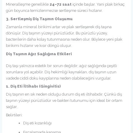
Mineralleşme genellikle
24–72 saat
içinde başlar. Yani plak birkaç
gün boyunca temizlenmezse sertleşme süreci hızlanır.
3. Sertleşmiş Diş Taşının Oluşumu
Zamanla mineral birikimi artar ve plak sertleşerek diş taşına
dönüşür. Diş taşının yüzeyi pürüzlüdür. Bu pürüzlü yüzey,
bacterilerin daha kolay tutunmasına neden olur. Böylece yeni plak
birikimi hızlanır ve kısır döngü oluşur.
Diş Taşının Ağız Sağlığına Etkileri
Diş taşı yalnızca estetik bir sorun değildir; ağız sağlığında çeşitli
sorunlara yol açabilir. Diş hekimliği kaynakları, diş taşının uzun
vadede ciddi doku kayıplarına neden olabileceğini vurgular.
1. Diş Eti İltihabı (Gingivitis)
Diş taşının en sık neden olduğu durum diş eti iltihabıdır. Çünkü diş
taşının yüzeyi pürüzlüdür ve bakteri tutunumu için ideal bir ortam
sağlar.
Belirtileri:
Diş eti kızarıklığı
Fırçalamada kanama