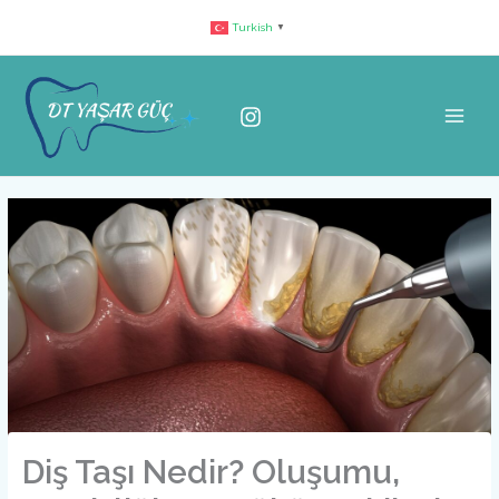
İçeriğe
Turkish
▼
atla
Diş Taşı Nedir? Oluşumu,