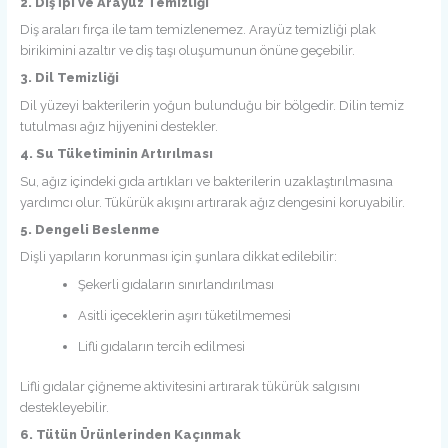
2. Diş İpi ve Arayüz Temizliği
Diş araları fırça ile tam temizlenemez. Arayüz temizliği plak
birikimini azaltır ve diş taşı oluşumunun önüne geçebilir.
3. Dil Temizliği
Dil yüzeyi bakterilerin yoğun bulunduğu bir bölgedir. Dilin temiz
tutulması ağız hijyenini destekler.
4. Su Tüketiminin Artırılması
Su, ağız içindeki gıda artıkları ve bakterilerin uzaklaştırılmasına
yardımcı olur. Tükürük akışını artırarak ağız dengesini koruyabilir.
5. Dengeli Beslenme
Dişli yapıların korunması için şunlara dikkat edilebilir:
Şekerli gıdaların sınırlandırılması
Asitli içeceklerin aşırı tüketilmemesi
Lifli gıdaların tercih edilmesi
Lifli gıdalar çiğneme aktivitesini artırarak tükürük salgısını
destekleyebilir.
6. Tütün Ürünlerinden Kaçınmak