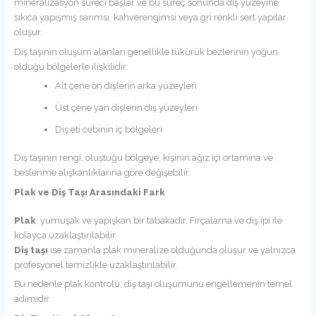
mineralizasyon süreci başlar ve bu süreç sonunda diş yüzeyine
sıkıca yapışmış sarımsı, kahverengimsi veya gri renkli sert yapılar
oluşur.
Diş taşının oluşum alanları genellikle tükürük bezlerinin yoğun
olduğu bölgelerle ilişkilidir:
Alt çene ön dişlerin arka yüzeyleri
Üst çene yan dişlerin dış yüzeyleri
Diş eti cebinin iç bölgeleri
Diş taşının rengi, oluştuğu bölgeye, kişinin ağız içi ortamına ve
beslenme alışkanlıklarına göre değişebilir.
Plak ve Diş Taşı Arasındaki Fark
Plak
, yumuşak ve yapışkan bir tabakadır. Fırçalama ve diş ipi ile
kolayca uzaklaştırılabilir.
Diş taşı
ise zamanla plak mineralize olduğunda oluşur ve yalnızca
profesyonel temizlikle uzaklaştırılabilir.
Bu nedenle plak kontrolü, diş taşı oluşumunu engellemenin temel
adımıdır.