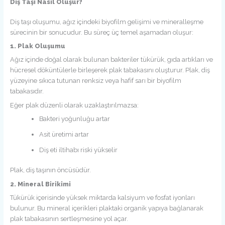
Diş Taşı Nasıl Oluşur?
Diş taşı oluşumu, ağız içindeki biyofilm gelişimi ve mineralleşme
sürecinin bir sonucudur. Bu süreç üç temel aşamadan oluşur:
1. Plak Oluşumu
Ağız içinde doğal olarak bulunan bakteriler tükürük, gıda artıkları ve
hücresel döküntülerle birleşerek plak tabakasını oluşturur. Plak, diş
yüzeyine sıkıca tutunan renksiz veya hafif sarı bir biyofilm
tabakasıdır.
Eğer plak düzenli olarak uzaklaştırılmazsa:
Bakteri yoğunluğu artar
Asit üretimi artar
Diş eti iltihabı riski yükselir
Plak, diş taşının öncüsüdür.
2. Mineral Birikimi
Tükürük içerisinde yüksek miktarda kalsiyum ve fosfat iyonları
bulunur. Bu mineral içerikleri plaktaki organik yapıya bağlanarak
plak tabakasının sertleşmesine yol açar.