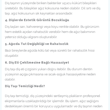
Diş taşının yüzeyinde biriken bakteriler uçucu kükürt bileşikleri
üretebilir. Bu bileşikler ağız kokusuna neden olabilir. Dil sırtı ve diş
taşı, ağız kokusunun sık kaynakları arasındadır.
4. Dişlerde Estetik Görüntü Bozukluğu
Diş taşları sarı, kahverengi veya koyu renkte olabilir. Bu görünüm
hem estetik açıdan rahatsızlık verebilir hem de ağız bakımının
yetersiz olduğu algısını oluşturabilir.
5. Ağızda Tat Değişikliği ve Rahatsızlık
Bazı bireylerde ağızda kötü tat veya sürekli bir rahatsızlık hissi
oluşabilir.
6. Diş Eti Çekilmesine Bağlı Hassasiyet
Diş taşı diş eti çizgisini yukarı doğru itebilir. Bu durum dentin
yüzeyinin açığa çıkmasına ve sıcak-soğuk hassasiyetine neden
olabilir.
Diş Taşı Temizliği Nedir?
Diş taşı temizliği, diş yüzeyindeki sertleşmiş plakların profesyonel
ekipmanlarla uzaklaştırıldığı bir işlemdir. Bu işlem, ağız sağlığını
destekleyen önemli bir koruyucu uygulamadır ve diş taşının neden