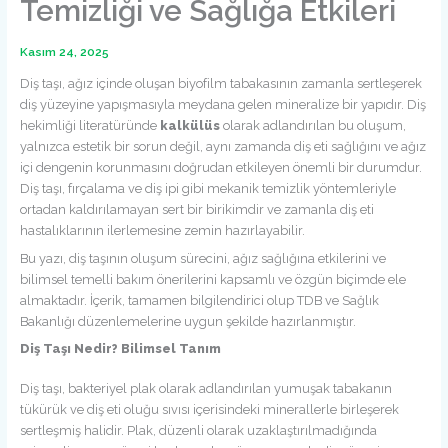
Temizliği ve Sağlığa Etkileri
Kasım 24, 2025
Diş taşı, ağız içinde oluşan biyofilm tabakasının zamanla sertleşerek
diş yüzeyine yapışmasıyla meydana gelen mineralize bir yapıdır. Diş
hekimliği literatüründe
kalkülüs
olarak adlandırılan bu oluşum,
yalnızca estetik bir sorun değil, aynı zamanda diş eti sağlığını ve ağız
içi dengenin korunmasını doğrudan etkileyen önemli bir durumdur.
Diş taşı, fırçalama ve diş ipi gibi mekanik temizlik yöntemleriyle
ortadan kaldırılamayan sert bir birikimdir ve zamanla diş eti
hastalıklarının ilerlemesine zemin hazırlayabilir.
Bu yazı, diş taşının oluşum sürecini, ağız sağlığına etkilerini ve
bilimsel temelli bakım önerilerini kapsamlı ve özgün biçimde ele
almaktadır. İçerik, tamamen bilgilendirici olup TDB ve Sağlık
Bakanlığı düzenlemelerine uygun şekilde hazırlanmıştır.
Diş Taşı Nedir? Bilimsel Tanım
Diş taşı, bakteriyel plak olarak adlandırılan yumuşak tabakanın
tükürük ve diş eti oluğu sıvısı içerisindeki minerallerle birleşerek
sertleşmiş halidir. Plak, düzenli olarak uzaklaştırılmadığında