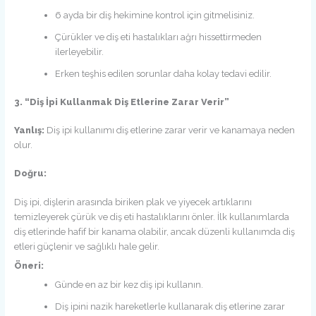
6 ayda bir diş hekimine kontrol için gitmelisiniz.
Çürükler ve diş eti hastalıkları ağrı hissettirmeden
ilerleyebilir.
Erken teşhis edilen sorunlar daha kolay tedavi edilir.
3. “Diş İpi Kullanmak Diş Etlerine Zarar Verir”
Yanlış:
Diş ipi kullanımı diş etlerine zarar verir ve kanamaya neden
olur.
Doğru:
Diş ipi, dişlerin arasında biriken plak ve yiyecek artıklarını
temizleyerek çürük ve diş eti hastalıklarını önler. İlk kullanımlarda
diş etlerinde hafif bir kanama olabilir, ancak düzenli kullanımda diş
etleri güçlenir ve sağlıklı hale gelir.
Öneri:
Günde en az bir kez diş ipi kullanın.
Diş ipini nazik hareketlerle kullanarak diş etlerine zarar