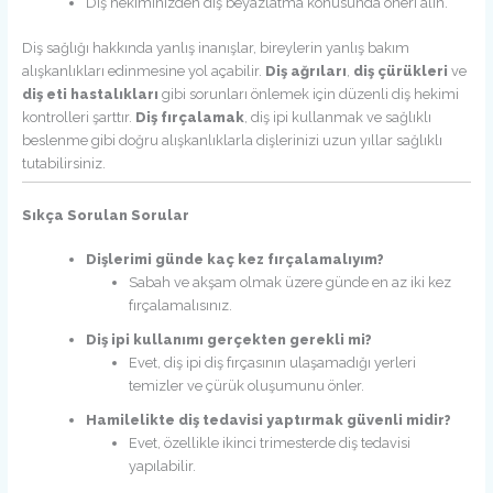
Diş hekiminizden diş beyazlatma konusunda öneri alın.
Diş sağlığı hakkında yanlış inanışlar, bireylerin yanlış bakım
alışkanlıkları edinmesine yol açabilir.
Diş ağrıları
,
diş çürükleri
ve
diş eti hastalıkları
gibi sorunları önlemek için düzenli diş hekimi
kontrolleri şarttır.
Diş fırçalamak
, diş ipi kullanmak ve sağlıklı
beslenme gibi doğru alışkanlıklarla dişlerinizi uzun yıllar sağlıklı
tutabilirsiniz.
Sıkça Sorulan Sorular
Dişlerimi günde kaç kez fırçalamalıyım?
Sabah ve akşam olmak üzere günde en az iki kez
fırçalamalısınız.
Diş ipi kullanımı gerçekten gerekli mi?
Evet, diş ipi diş fırçasının ulaşamadığı yerleri
temizler ve çürük oluşumunu önler.
Hamilelikte diş tedavisi yaptırmak güvenli midir?
Evet, özellikle ikinci trimesterde diş tedavisi
yapılabilir.