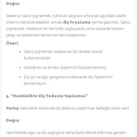
Doğru:
Şekersiz sakız çiğnemek, tükürük salgısını artırarak ağızdaki asidik
ortamı nötralize edebilir, ancak
diş fırçalama
yerine geçmez. Sakız
çiğnemek, mekanik bir temizlik sağlayabilir ama dişlerde biriken
plağı ve bakterileri tamamen temizleyemez.
Öneri:
Sakız çiğnemek sadece ek bir destek olarak
kullanılmalıdır.
Günde en az iki kez dişlerinizi fırçalamalısınız.
Diş ipi ve ağız gargarası kullanarak diş hijyeninizi
tamamlayın.
5. “Hamilelikte Diş Tedavisi Yapılamaz”
Yanlış:
Hamilelik sırasında diş tedavisi yaptırmak bebeğe zarar verir.
Doğru:
Hamilelikte ağız ve diş sağlığına daha fazla dikkat edilmesi gerekir.