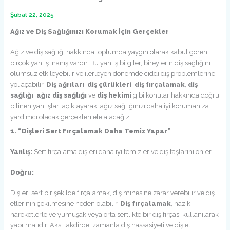
Şubat 22, 2025
Ağız ve Diş Sağlığınızı Korumak İçin Gerçekler
Ağız ve diş sağlığı hakkında toplumda yaygın olarak kabul gören
birçok yanlış inanış vardır. Bu yanlış bilgiler, bireylerin diş sağlığını
olumsuz etkileyebilir ve ilerleyen dönemde ciddi diş problemlerine
yol açabilir.
Diş ağrıları
,
diş çürükleri
,
diş fırçalamak
,
diş
sağlığı
,
ağız diş sağlığı
ve
diş hekimi
gibi konular hakkında doğru
bilinen yanlışları açıklayarak, ağız sağlığınızı daha iyi korumanıza
yardımcı olacak gerçekleri ele alacağız.
1. “Dişleri Sert Fırçalamak Daha Temiz Yapar”
Yanlış:
Sert fırçalama dişleri daha iyi temizler ve diş taşlarını önler.
Doğru:
Dişleri sert bir şekilde fırçalamak, diş minesine zarar verebilir ve diş
etlerinin çekilmesine neden olabilir.
Diş fırçalamak
, nazik
hareketlerle ve yumuşak veya orta sertlikte bir diş fırçası kullanılarak
yapılmalıdır. Aksi takdirde, zamanla diş hassasiyeti ve diş eti