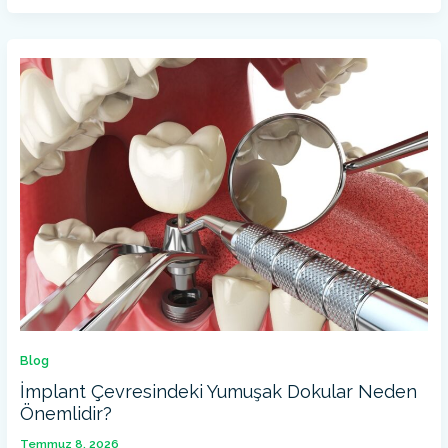
İMPLANT
ÇEVRESINDEKI
YUMUŞAK
DOKULAR
NEDEN
ÖNEMLIDIR?
Blog
İmplant Çevresindeki Yumuşak Dokular Neden
Önemlidir?
Temmuz 8, 2026