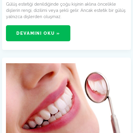
Gülüş estetiği denildiğinde çoğu kişinin aklına öncelikle
dişlerin rengi, dizilimi veya şekli gelir. Ancak estetik bir gülüş
yalnızca dişlerden oluşmaz.
DEVAMINI OKU »
DIŞLER
NEDEN
ŞEFFAFLAŞIR?